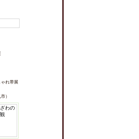
）
展
しゃれ帯展
札市）