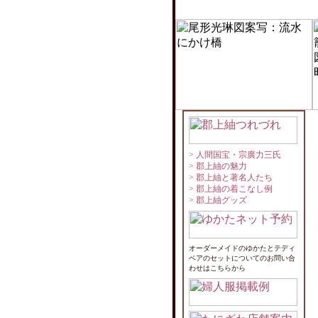
郡上紬唯一の特約店
> 人間国宝・宗廣力三氏
> 郡上紬の魅力
> 郡上紬と著名人たち
> 郡上紬の着こなし例
> 郡上紬グッズ
オーダーメイドのゆかたとテディ
ベアのセットについてのお問い合
わせはこちらから